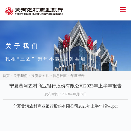
智能客服
人才招聘
招标信息
下载中心
首页
关于
我们
个人金融
扎根“三农” 聚焦小微 服务县域
公司金融
网络金融
首页
>
关于我们
>
投资者关系
>
信息披露
>
年度报告
三农金融
宁夏黄河农村商业银行股份有限公司2023年上半年报告
发布时间
：2023年10月05日
信用卡
宁夏黄河农村商业银行股份有限公司2023年上半年报告.pdf
关于我们