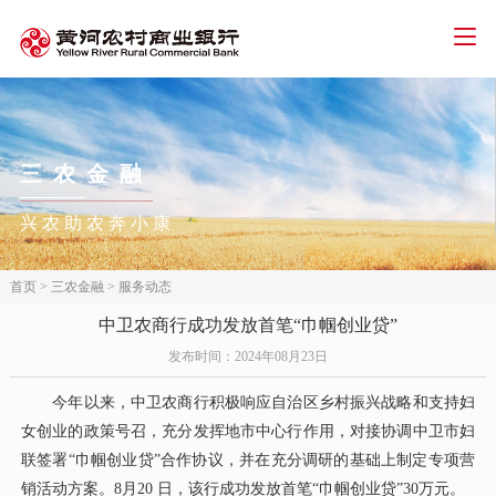
智能客服
人才招聘
招标信息
下载中心
首页
三农
金融
个人金融
兴农助农奔小康
公司金融
网络金融
首页
>
三农金融
>
服务动态
三农金融
中卫农商行成功发放首笔“巾帼创业贷”
发布时间
：2024年08月23日
信用卡
今年以来，中卫农商行积极响应自治区乡村振兴战略和支持妇
关于我们
女创业的政策号召，充分发挥地市中心行作用，对接协调中卫市妇
联签署“巾帼创业贷”合作协议，并在充分调研的基础上制定专项营
销活动方案。8月20 日，该行成功发放首笔“巾帼创业贷”30万元。