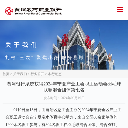
智能客服
人才招聘
招标信息
下载中心
首页
关于
我们
个人金融
扎根“三农” 聚焦小微 服务县域
公司金融
网络金融
首页
>
关于我们
>
行务公开
>
本行动态
三农金融
黄河银行系统获得2024年宁夏产业工会职工运动会羽毛球
联赛混合团体第七名
信用卡
发布时间
：2024年09月19日
关于我们
9月9日至13日，由自治区总工会主办的2024年宁夏全区产业工
会职工运动会在宁夏亲水体育中心举办，来自全区60余家单位的
1200余名职工参与，有504名职工在羽毛球混合团体、混合双打、