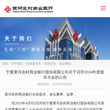
智能客服
人才招聘
招标信息
下载中心
首页
关于
我们
个人金融
扎根“三农” 聚焦小微 服务县域
公司金融
网络金融
首页
>
关于我们
>
投资者关系
>
信息公告
>
会议通知
三农金融
宁夏黄河农村商业银行股份有限公司关于召开2024年度股
东大会的公告
信用卡
发布时间
：2025年04月09日
关于我们
黄河农村商业银行全体股东，各位董事、监事：
经2025年4月9日召开的宁夏黄河农村商业银行股份有限公司第
五届董事会第二十六次会议审议，决定于2025年4月30日召开宁夏