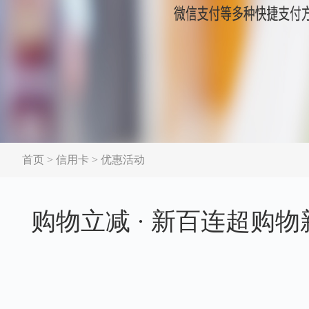
首页
>
信用卡
>
优惠活动
购物立减 · 新百连超购