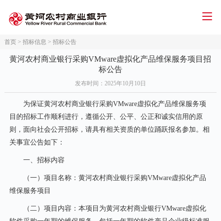
首页
>
招标信息
>
招标公告
智能客服
人才招聘
招标信息
下载中心
黄河农村商业银行采购VMware虚拟化产品维保服务项目招
首页
标公告
发布时间
：2025年10月10日
个人金融
公司金融
为保证黄河农村商业银行采购
VMware虚拟化产品维保服务项
目的招标工作顺利进行，遵循公开、公平、公正和诚实信用的原
网络金融
则，面向社会公开招标，请具有相关资质的单位踊跃报名参加。相
关事宜公告如下：
三农金融
一、招标内容
信用卡
（一）项目名称：黄河农村商业银行采购
VMware虚拟化产品
关于我们
维保服务项目
（二）项目内容：
本项目为黄河农村商业银行
VMware虚拟化