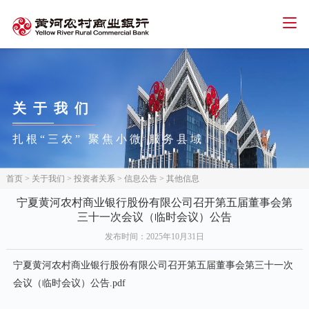
智能客服
人才招聘
招标信息
下载中心
首页
关于
我们
个人金融
扎根“三农” 聚焦小微 服务县域
公司金融
网络金融
首页
>
关于我们
>
投资者关系
>
信息公告
>
其他信息
三农金融
宁夏黄河农村商业银行股份有限公司召开第五届董事会第
三十一次会议（临时会议）公告
信用卡
发布时间
：2025年10月31日
关于我们
宁夏黄河农村商业银行股份有限公司召开第五届董事会第三十一次
会议（临时会议）公告.pdf