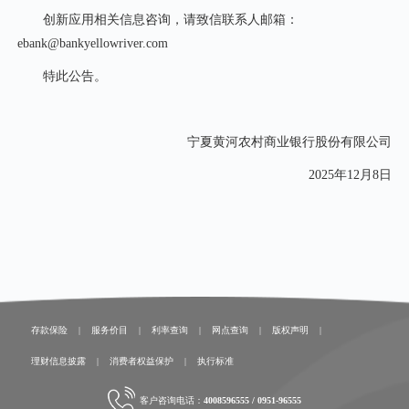
创新应用相关信息咨询，请致信联系人邮箱：
ebank@bankyellowriver.com
特此公告。
宁夏
黄河农村商业银行
股份有限公司
2025年
12
月
8
日
存款保险
|
服务价目
|
利率查询
|
网点查询
|
版权声明
|
理财信息披露
|
消费者权益保护
|
执行标准
客户咨询电话：
4008596555 / 0951-96555