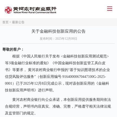
首页
>
最新公告
智能客服
人才招聘
招标信息
下载中心
关于金融科技创新应用的公告
首页
发布时间
：2025年12月09日
个人金融
尊敬的客户：
公司金融
根据《中国人民银行关于发布
<金融科技创新应用测试规范>
等3项金融行业标准的通知》《中国金融科技创新监管工具白皮
网络金融
书》等要求，
黄河农村商业银行
申报的
“基于知识图谱技术的企业
三农金融
信贷风险评估服务”
（
创新应用编号
:
91640000670447100G-2025-
0001
）
已于
2025年
12
月
8
日完成公示，现对该创新应用的《金融科
信用卡
技创新应用声明书》进行声明。
关于我们
黄河农村商业银行
向公众承诺，本创新应用提供服务期间依法
合规经营，声明书内容真实、准确、完整，严格遵守相关法律法规
及监管部门的规定。