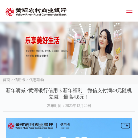
智能客服
人才招聘
招标信息
下载中心
首页
个人金融
公司金融
网络金融
首页
>
信用卡
>
优惠活动
三农金融
新年满减 ·黄河银行信用卡新年福利！微信支付满49元随机
立减，最高4.8元！
信用卡
发布时间
：2025年12月25日
关于我们