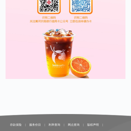
存款保险
|
服务价目
|
利率查询
|
网点查询
|
版权声明
|