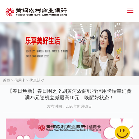
智能客服
人才招聘
招标信息
下载中心
首页
个人金融
公司金融
网络金融
首页
>
信用卡
>
优惠活动
三农金融
【春日焕新】春日困乏？刷黄河农商银行信用卡瑞幸消费
满25元随机立减最高10元，唤醒好状态！
信用卡
发布时间
：2026年04月09日
关于我们