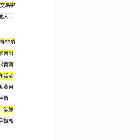
、交易密
他人，
资等非消
卡因出
《黄河
和活动
助黄河
生透
；涉嫌
承担相