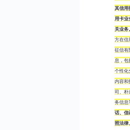
其信用
用卡业
关业务
方在信
征信有
息，包
个性化
内容和
司、朴
务信息
话、信
照法律