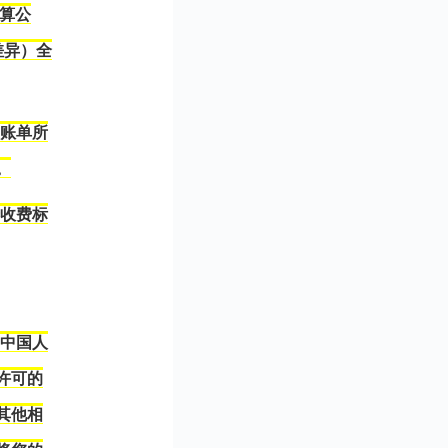
计算公
差异）全
期账单所
。
卡收费标
向中国人
许可的
其他相