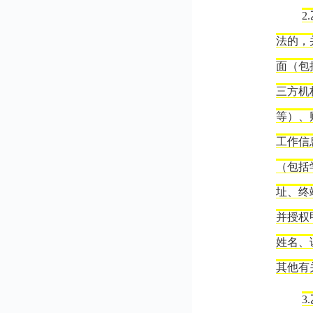
2
法的，
面（包
三方机
等）、
工作信
（包括
址、终
并授权
姓名、
其他有
3