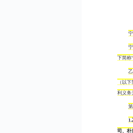
宁
宁
下简称“
（以下
利义务
1
司、朴