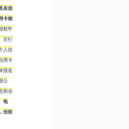
及在信
用卡相
授权甲
、百行
个人信
信用卡
体报送
限公
息和业
、电
，但依