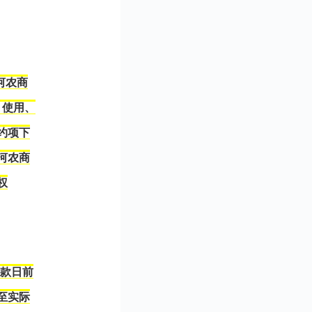
河农商
、使用、
约项下
河农商
权
还款日前
至实际