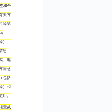
整和合
有关方
台等第
码
等）、
信息
式、地
方同意
（包括
等）和
使用。
规章或