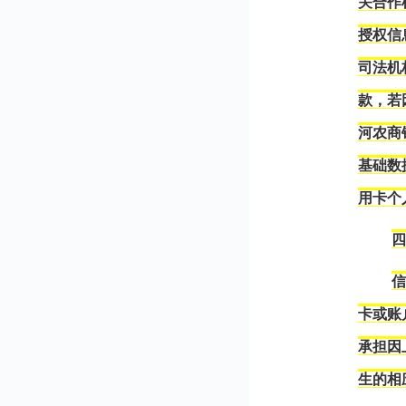
关合作
授权信
司法机
款，若
河农商
基础数
用卡个
卡或账
承担因
生的相