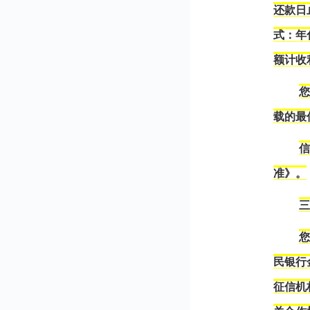
还款日
式：年
额计收
载的最
准》。
民银行
征信机