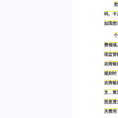
码、卡
如因您
费领域
现监管
农商银
规则时
农商银
支，黄
恶意透
关费用