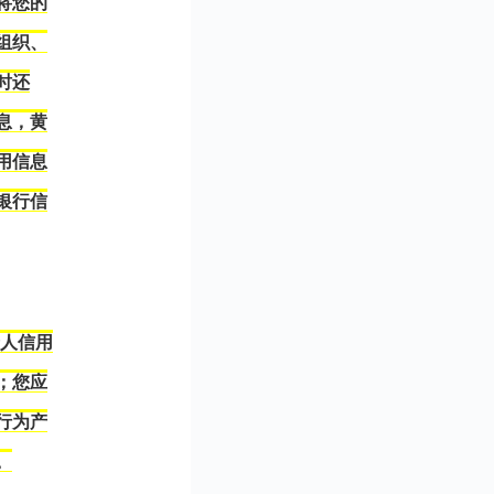
将您的
组织、
时还
息，黄
用信息
银行信
个人信用
；您应
行为产
。