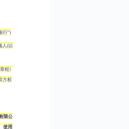
行”)
领人(以
卡章程》
双方权
有限公
、使用