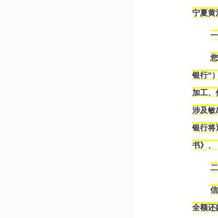
宁夏黄
银行”
加工、
涉及敏
银行将
书
》、
全额还