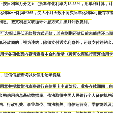
止按日利率万分之五（折算年化利率为18.25%，用单利计算，
化利率=日利率*365，受大小月天数不同实际年化利率可能存在
利息。透支利息采取循环计息方式并按月计收复利。
您可选择以最低还款额方式还款，若在到期还款日前未能偿还当
低还款额的，视为违约，除须支付透支利息外，还须支付违约金
信用卡各项收费内容请查看本合约附录《
黄河农商银行黄河
信用
三、征信信息查询以及信用记录提醒
您同意并授权黄河农商银行在信用卡申请阶段、业务存续期间，
金融信用信息基础数据库、依法取得中国人民银行个人征信机构
构、行政机关、事业单位、司法机关、电信运营商、学信网以及