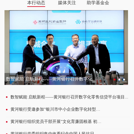
本行动态
媒体关注
助学基金会
数智赋能 启航新程——黄河银行召开数字化零售信贷平...
聚合金融力量 宣传接地气有实效！黄河银行携手同业举...
2022年度“希望工程·圆梦行动”黄河银行助学金拟资...
数智赋能 启航新程——黄河银行召开数字化零售信贷平台项目...
丝路绽彩！以实践答卷书写金融高质量发展篇章——黄河银行...
黄河银行被授予“宁夏希望工程优秀合作伙伴”称号
2022年度“希望工程·圆梦行动”黄河银行助学金拟资助学生...
黄河银行受邀参加“银川市中小企业数字化转型试点城市启动...
二十年爱心筑梦！宁夏黄河银行助学基金会1.24亿元助2.8万学...
2022年度“希望工程·圆梦行动”黄河银行助学金申领公告
聚合金融力量 宣传接地气有实效！黄河银行携手同业举办大学...
黄河银行组织党员干部开展“文化育廉固根基 初心如磐沐清风...
黄河银行党委组织集中收看纪念中国人民抗日战争暨世界反法...
2021年度黄河银行“希望工程·圆梦行动”助学金拟资助学生...
黄河银行防非反诈典型案例获评全国金融业“为民办实事”举...