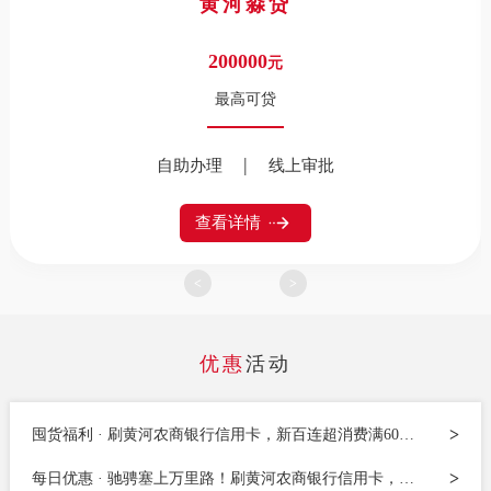
黄河淼贷
200000
元
最高可贷
|
自助办理
线上审批
查看详情
<
>
优惠
活动
>
囤货福利 · 刷黄河农商银行信用卡，新百连超消费满60元随机立减最高...
>
每日优惠 · 驰骋塞上万里路！刷黄河农商银行信用卡，中石油加油满20...